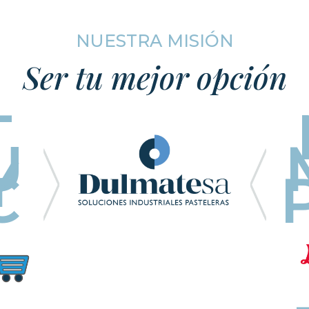
NUESTRA MISIÓN
Ser tu mejor opción
T
U
Y
C