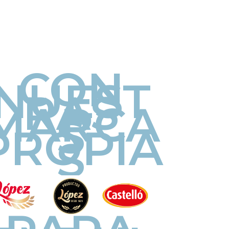
CON
NUEST
RAS
MARCA
S
PROPIA
S