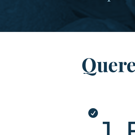
Quere

1.