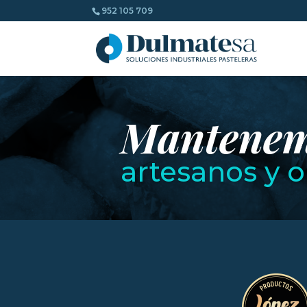
952 105 709
Mantenemo
artesanos y o