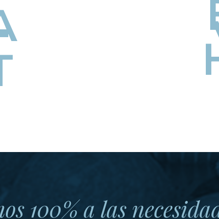
A
T
T
s 100% a las necesidade