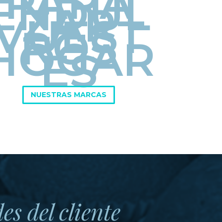
PARA
ENDUL
ZAR
VUEST
ROS
HOGAR
ES
NUESTRAS MARCAS
s del cliente