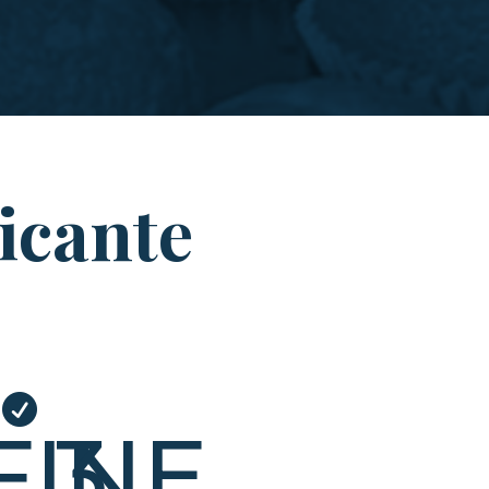
icante

FINE
3.