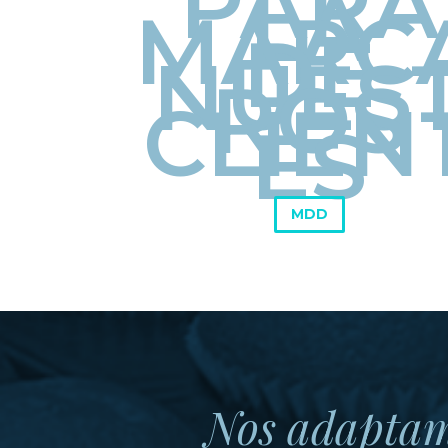
PARA
LA
MARC
DE
NUES
ROS
CLIEN
ES
MDD
Nos adaptamo