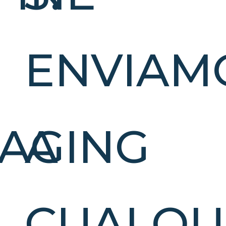
ENVIAM
AGING
A
CUALQU