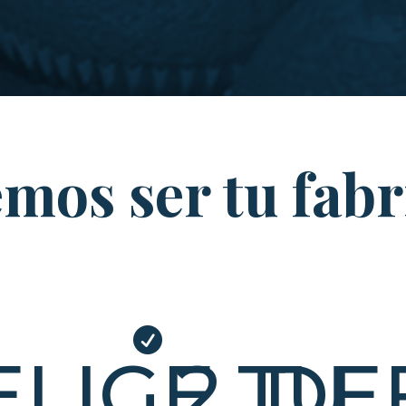
mos ser tu fabr

 ELIGE TU
2. DE