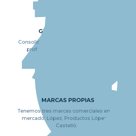
GRUPO DULMATESA
Consolidación del Grupo con un equipo
profesionalizado de más de 500
colaboradores.
MARCAS PROPIAS
Tenemos tres marcas comerciales en el
mercado: López, Productos López y
Castelló.