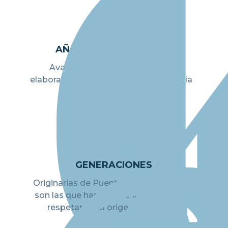
AÑOS DE TRAYECTORIA
Avalan a la familia López en la
elaboración de productos de pastelería
industrial desde 1920.
GENERACIONES
Originarias de Puente Genil (Córdoba)
son las que han puesto lo mejor de sí
respetando el origen artesanal.